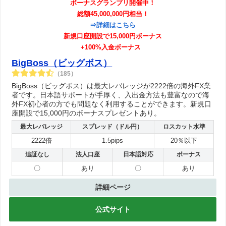
ボーナスグランプリ開催中！
総額45,000,000円相当！
⇒詳細はこちら
新規口座開設で15,000円ボーナス
+100%入金ボーナス
BigBoss（ビッグボス）
（185）
BigBoss（ビッグボス）は最大レバレッジが2222倍の海外FX業
者です。日本語サポートが手厚く、入出金方法も豊富なので海
外FX初心者の方でも問題なく利用することができます。新規口
座開設で15,000円のボーナスプレゼントあり。
最大レバレッジ
スプレッド（ドル円）
ロスカット水準
2222倍
1.5pips
20％以下
追証なし
法人口座
日本語対応
ボーナス
〇
あり
〇
あり
詳細ページ
公式サイト