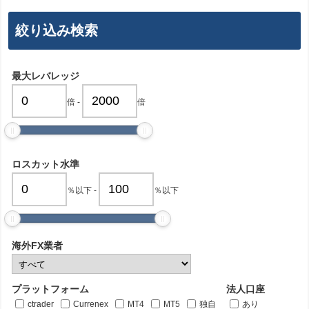
絞り込み検索
最大レバレッジ
倍
-
倍
ロスカット水準
％以下
-
％以下
海外FX業者
プラットフォーム
法人口座
ctrader
Currenex
MT4
MT5
独自
あり