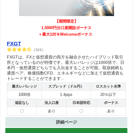
【期間限定】
1,5000円分口座開設ボーナス
＋最大120％Welcomeボーナス
FXGT
（324）
FXGTは、FXと仮想通貨の両方を融合させたハイブリッド取引
所となっているのが特徴です。最大レバレッジは1000倍で、日
本円・仮想通貨どちらでも入出金することが可能。取扱銘柄も
通貨ペア、株価指数CFD、エネルギーなどに加えて仮想通貨も
トレードすることができます...
最大レバレッジ
スプレッド（ドル円）
ロスカット水準
1000倍
1.4pips
20％以下
追証なし
法人口座
日本語対応
ボーナス
〇
あり
〇
あり
詳細ページ