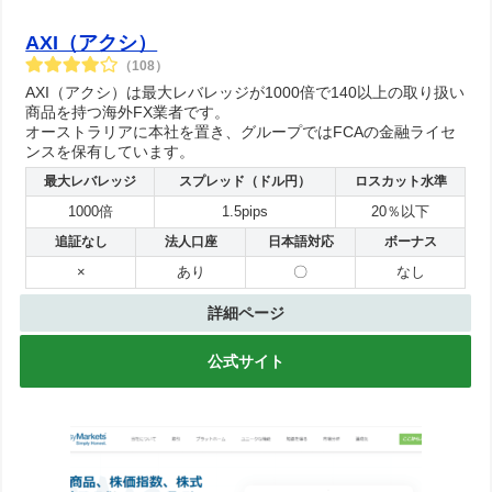
AXI（アクシ）
（108）
AXI（アクシ）は最大レバレッジが1000倍で140以上の取り扱い
商品を持つ海外FX業者です。
オーストラリアに本社を置き、グループではFCAの金融ライセ
ンスを保有しています。
最大レバレッジ
スプレッド（ドル円）
ロスカット水準
1000倍
1.5pips
20％以下
追証なし
法人口座
日本語対応
ボーナス
×
あり
〇
なし
詳細ページ
公式サイト