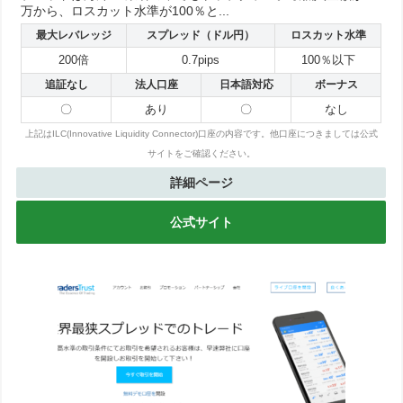
万から、ロスカット水準が100％と...
最大レバレッジ
スプレッド（ドル円）
ロスカット水準
200倍
0.7pips
100％以下
追証なし
法人口座
日本語対応
ボーナス
〇
あり
〇
なし
上記はILC(Innovative Liquidity Connector)口座の内容です。他口座につきましては公式
サイトをご確認ください。
詳細ページ
公式サイト