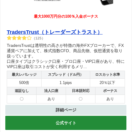
最大1000万円分の100％入金ボーナス
TradersTrust（トレーダーズトラスト）
（125）
TradersTrustは透明性の高さが特徴の海外FXブローカーで、FX
通貨ペアに加えて、株式指数CFD、商品先物、仮想通貨を取り
扱っています。
口座タイプはクラシック口座・プロ口座・VIP口座があり、特に
VIP口座は取引コストが安く利用するメリ...
最大レバレッジ
スプレッド（ドル円）
ロスカット水準
500倍
1.1pips
20％以下
追証なし
法人口座
日本語対応
ボーナス
〇
あり
〇
あり
詳細ページ
公式サイト