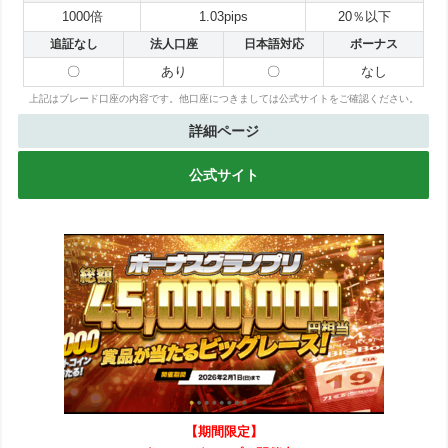
1000倍
1.03pips
20％以下
追証なし
法人口座
日本語対応
ボーナス
〇
あり
〇
なし
上記はブレード口座の内容です。他口座につきましては公式サイトをご確認ください。
詳細ページ
公式サイト
【期間限定】