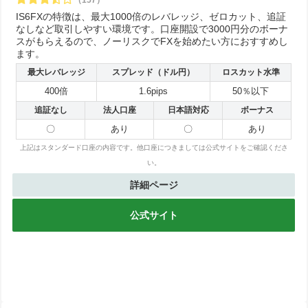
（157）
IS6FXの特徴は、最大1000倍のレバレッジ、ゼロカット、追証
なしなど取引しやすい環境です。口座開設で3000円分のボーナ
スがもらえるので、ノーリスクでFXを始めたい方におすすめし
ます。
最大レバレッジ
スプレッド（ドル円）
ロスカット水準
400倍
1.6pips
50％以下
追証なし
法人口座
日本語対応
ボーナス
〇
あり
〇
あり
上記はスタンダード口座の内容です。他口座につきましては公式サイトをご確認くださ
い。
詳細ページ
公式サイト