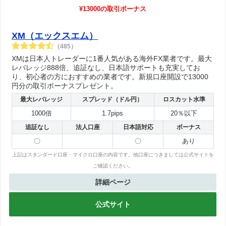
¥13000の取引ボーナス
XM（エックスエム）
（485）
XMは日本人トレーダーに1番人気がある海外FX業者です。最大
レバレッジ888倍、追証なし、日本語サポートも充実してお
り、初心者の方におすすめの業者です。新規口座開設で13000
円分の取引ボーナスプレゼント。
最大レバレッジ
スプレッド（ドル円）
ロスカット水準
1000倍
1.7pips
20％以下
追証なし
法人口座
日本語対応
ボーナス
〇
〇
あり
上記はスタンダード口座・マイクロ口座の内容です。他口座につきましては公式サイトを
ご確認ください。
詳細ページ
公式サイト