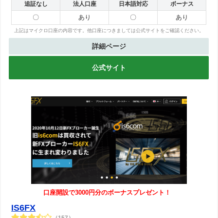
追証なし
法人口座
日本語対応
ボーナス
〇
あり
〇
あり
上記はマイクロ口座の内容です。他口座につきましては公式サイトをご確認ください。
詳細ページ
公式サイト
口座開設で3000円分のボーナスプレゼント！
IS6FX