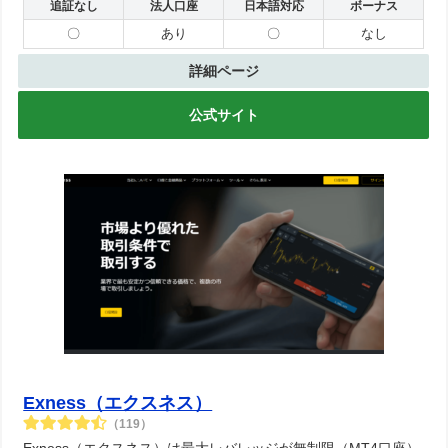
追証なし
法人口座
日本語対応
ボーナス
〇
あり
〇
なし
詳細ページ
公式サイト
Exness（エクスネス）
（119）