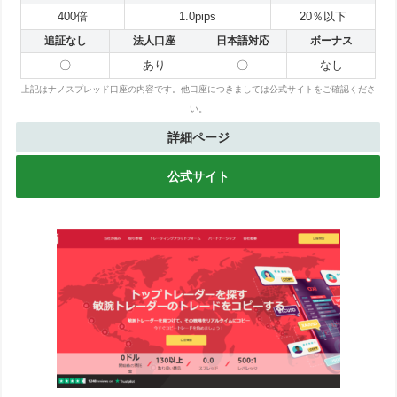
400倍
1.0pips
20％以下
追証なし
法人口座
日本語対応
ボーナス
〇
あり
〇
なし
上記はナノスプレッド口座の内容です。他口座につきましては公式サイトをご確認くださ
い。
詳細ページ
公式サイト