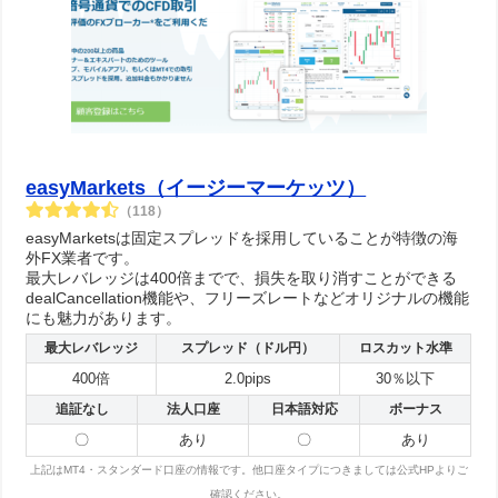
easyMarkets（イージーマーケッツ）
（118）
easyMarketsは固定スプレッドを採用していることが特徴の海
外FX業者です。
最大レバレッジは400倍までで、損失を取り消すことができる
dealCancellation機能や、フリーズレートなどオリジナルの機能
にも魅力があります。
最大レバレッジ
スプレッド（ドル円）
ロスカット水準
400倍
2.0pips
30％以下
追証なし
法人口座
日本語対応
ボーナス
〇
あり
〇
あり
上記はMT4・スタンダード口座の情報です。他口座タイプにつきましては公式HPよりご
確認ください。