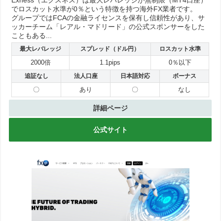
Exness（エクスネス）は最大レバレッジが無制限（MT4口座）
でロスカット水準が0％という特徴を持つ海外FX業者です。
グループではFCAの金融ライセンスを保有し信頼性があり、サ
ッカーチーム「レアル・マドリード」の公式スポンサーをした
こともある...
最大レバレッジ
スプレッド（ドル円）
ロスカット水準
2000倍
1.1pips
0％以下
追証なし
法人口座
日本語対応
ボーナス
〇
あり
〇
なし
詳細ページ
公式サイト