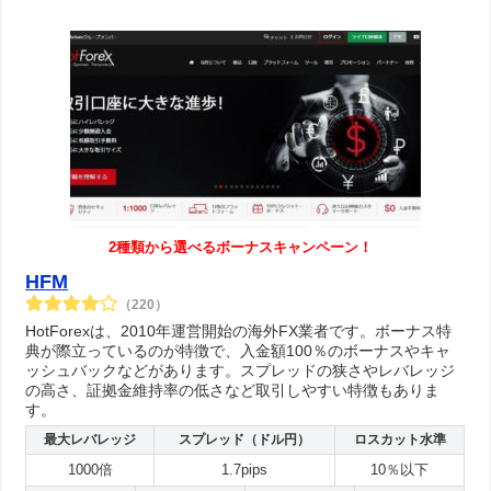
2種類から選べるボーナスキャンペーン！
HFM
（220）
HotForexは、2010年運営開始の海外FX業者です。ボーナス特
典が際立っているのが特徴で、入金額100％のボーナスやキャ
ッシュバックなどがあります。スプレッドの狭さやレバレッジ
の高さ、証拠金維持率の低さなど取引しやすい特徴もありま
す。
最大レバレッジ
スプレッド（ドル円）
ロスカット水準
1000倍
1.7pips
10％以下