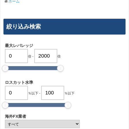
ホーム
絞り込み検索
最大レバレッジ
倍
-
倍
ロスカット水準
％以下
-
％以下
海外FX業者