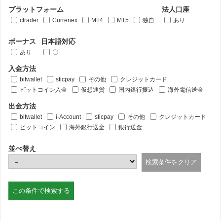
プラットフォーム
法人口座
ctrader
Currenex
MT4
MT5
独自
あり
ボーナス
日本語対応
あり
〇
入金方法
bitwallet
sticpay
その他
クレジットカード
ビットコイン入金
仮想通貨
国内銀行振込
海外電信送金
出金方法
bitwallet
i-Account
sticpay
その他
クレジットカード
ビットコイン
海外銀行送金
銀行送金
並べ替え