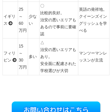
〇
25
英語の発祥地。
比較的良好。
イギリ
～
少な
クイーンズイン
治安の悪いエリアも
ス
60
い
グリッシュを学
あるので事前に要確
万円
べる
認
△
15
治安の悪いエリアも
フィリ
～
マンツーマンレ
多い
あり。
ピン
30
ッスンが主流
安全面に配慮された
万円
学校選びが大切