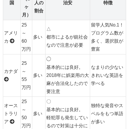
国
人の
治安
特徴
ヶ
割合
月）
25
留学人気No.1！
△
アメリ
～
プログラム数が
多い
都市によるが銃社会
カ
60
多く、選択肢が
なので注意が必要
万円
豊富
◯
25
基本的には良好。
なまりの少ない
カナダ
～
多い
2018年に娯楽用の大
きれいな英語を
55
麻が合法化したので
学べる
万円
要注意
25
〇
オース
独特な発音やス
～
基本的には良好。
トラリ
多い
ペルをもつ単語
50
軽犯罪も発生してい
ア
が多い
万円
るので対策は十分に